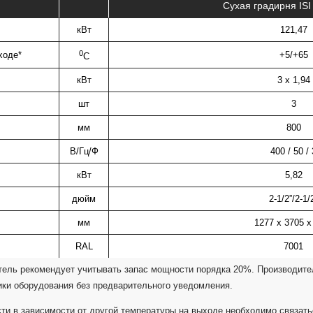
Сухая градирня IS
кВт
121,47
0
ходе*
+5/+65
C
кВт
3 х 1,94
шт
3
мм
800
В/Гц/Ф
400 / 50 / 
кВт
5,82
дюйм
2-1/2”/2-1/
мм
1277 х 3705 х
RAL
7001
ель рекомендует учитывать запас мощности порядка 20%. Производител
ики оборудования без предварительного уведомления.
ти в зависимости от другой температуры на выходе необходимо связат