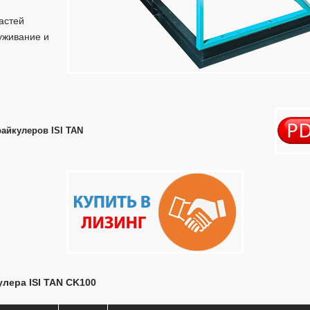
астей
луживание и
айкулеров ISI TAN
лера ISI TAN CK100