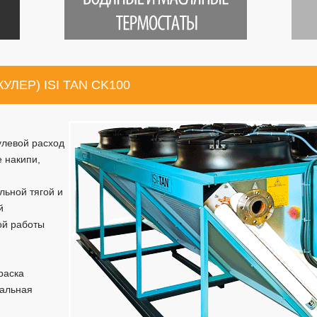
ЛЕР) ISI TAN CK100
улевой расход
 накипи,
льной тягой и
й
ой работы
раска
альная