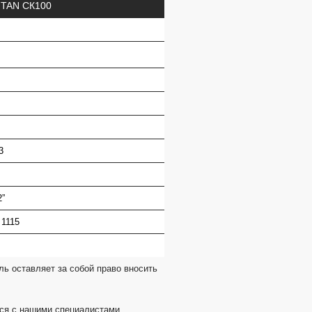
I TAN CК100
3
2”
 1115
ь оставляет за собой право вносить
ься с нашими специалистами.