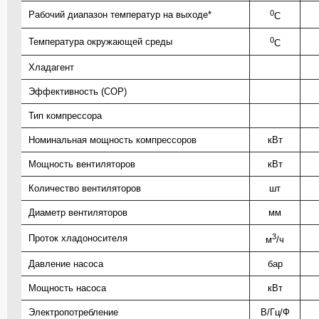
0
Рабочий диапазон температур на выходе*
C
0
Температура окружающей среды
C
Хладагент
Эффективность (COP)
Тип компрессора
Номинальная мощность компрессоров
кВт
Мощность вентиляторов
кВт
Количество вентиляторов
шт
Диаметр вентиляторов
мм
3
Проток хладоносителя
м
/ч
Давление насоса
бар
Мощность насоса
кВт
Электропотребление
В/Гц/Ф