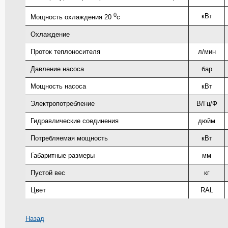
0
кВт
Мощность охлаждения 20
с
Охлаждение
Проток теплоносителя
л/мин
Давление насоса
бар
Мощность насоса
кВт
Электропотребление
В/Гц/Ф
Гидравлические соединения
дюйм
Потребляемая мощность
кВт
Габаритные размеры
мм
Пустой вес
кг
Цвет
RAL
Назад